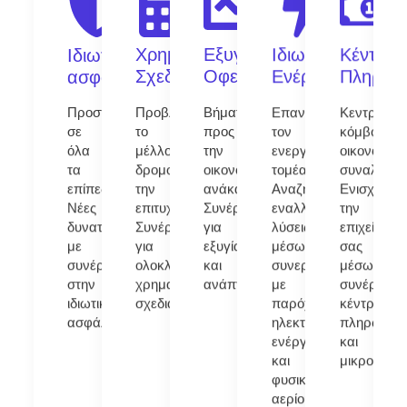
Χρηματοοικονομικός
Εξυγίανση
Ιδιωτική
Κέντρο
Ιδιωτική
Σχεδιασμός
Οφειλών
Ενέργεια
Πληρωμ
ασφάλιση
Προστασία
Προβλέποντας
Βήματα
Επαναπροσδιορίζοντα
Κεντρικός
σε
το
προς
τον
κόμβος
όλα
μέλλον,
την
ενεργειακό
οικονομικ
τα
δρομολογώντας
οικονομική
τομέα:
συναλλαγώ
επίπεδα:
την
ανάκαμψη:
Αναζητώντας
Ενισχύοντ
Νέες
επιτυχία:
Συνέργεια
εναλλακτικές
την
δυνατότητες
Συνέργεια
για
λύσεις
επιχείρησή
με
για
εξυγίανση
μέσω
σας
συνέργειες
ολοκληρωμένο
και
συνεργειών
μέσω
στην
χρηματοοικονομικό
ανάπτυξη
με
συνέργεια
ιδιωτική
σχεδιασμό
παρόχους
κέντρου
ασφάλιση
ηλεκτρικής
πληρωμώ
ενέργειας
και
και
μικροτραπε
φυσικού
αερίου