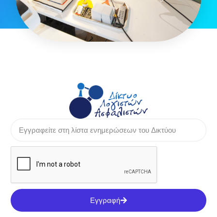
Εγγραφή