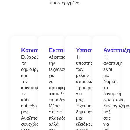
υποστηριγμένο.
Καινοτομία
Εκπαίδευση
Υποστήριξη
Ανάπτυξ
Ενθαρρύνουμε
Αξιοποιούμε
Η
Η
τη
την
υποστήριξη
ανάπτυξη
δημιουργικότητα
τεχνολογία
των
είναι
και
για
μελών
μια
την
να
αποτελεί
διαρκής
καινοτομία
προσφέρουμε
προτεραιότητα
και
σε
αποτελεσματική
για
δυναμική
κάθε
εκπαίδευση.
μας.
διαδικασία.
επίπεδο
Μέσω
Έχουμε
Συνεργαζόμα
μας.
online
δημιουργήσει
μαζί
Αναζητούμε
πλατφόρμων
μια
σας
συνεχώς
αλλά
εξειδικευμένη
για