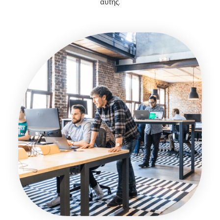
αυτής.