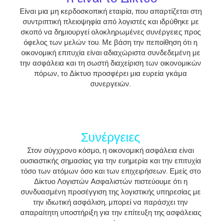
Είναι μια μη κερδοσκοπική εταιρία, που απαρτίζεται στη
συντριπτική πλειοψηφία από λογιστές και ιδρύθηκε με
σκοπό να δημιουργεί ολοκληρωμένες συνέργειες προς
όφελος των μελών του. Με βάση την πεποίθηση ότι η
οικονομική επιτυχία είναι αδιαχώριστα συνδεδεμένη με
την ασφάλεια και τη σωστή διαχείριση των οικονομικών
πόρων, το Δίκτυο προσφέρει μια ευρεία γκάμα
συνεργειών.
Συνέργειες
Στον σύγχρονο κόσμο, η οικονομική ασφάλεια είναι
ουσιαστικής σημασίας για την ευημερία και την επιτυχία
τόσο των ατόμων όσο και των επιχειρήσεων. Εμείς στο
Δίκτυο Λογιστών Ασφαλιστών πιστεύουμε ότι η
συνδυασμένη προσέγγιση της λογιστικής υπηρεσίας με
την ιδιωτική ασφάλιση, μπορεί να παράσχει την
απαραίτητη υποστήριξη για την επίτευξη της ασφάλειας