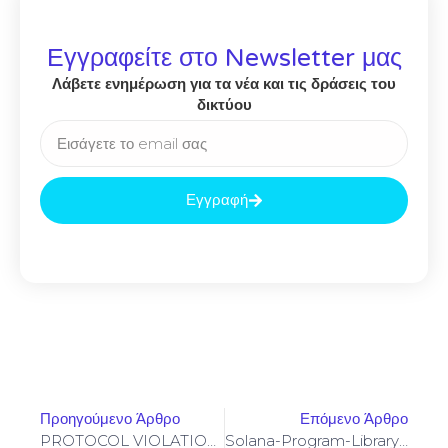
Εγγραφείτε στο Newsletter μας
Λάβετε ενημέρωση για τα νέα και τις δράσεις του
δικτύου
Εγγραφή
Προηγούμενο Άρθρο
Επόμενο Άρθρο
PROTOCOL VIOLATION: 0xf94c8f7859db78b59f4d6e9ec3dce1d7eec7d2e4 :: Unauthorized Access Risk Via Debug Protocol
Solana-Program-Library: FAILED TO BUILD SPL-GOVERNANCE-ADDIN-MOCK PROGRAM [SOLVED]