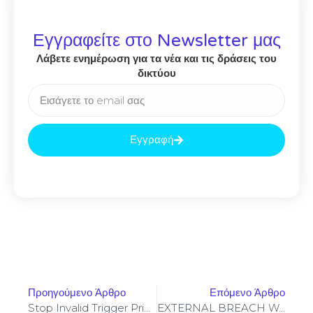
Εγγραφείτε στο Newsletter μας
Λάβετε ενημέρωση για τα νέα και τις δράσεις του
δικτύου
Εγγραφή
Προηγούμενο Άρθρο
Επόμενο Άρθρο
Stop Invalid Trigger Price On Yellowstone-Vixen – Simple Fix
EXTERNAL BREACH WARNING: 0x020c232e8e721d4cf76cd42233709aec9462ec79 :: External Access Warning: Debugging Port Open