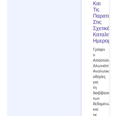
Και
Τις
Παρατάσε
Στις
Σχετικές
Καταληκτι
Ημερομηνί
Γράφει
ο
Απόστολος
Αλωνιάτης
Αναλυτικές
οδηγίες
για
τη
διαβίβαση
των
δεδομένων
και
τις