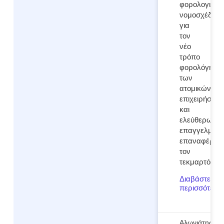
φορολογικό
νομοσχέδιο
για
τον
νέο
τρόπο
φορολόγηση
των
ατομικών
επιχειρήσεω
και
ελεύθερων
επαγγελματι
επαναφέρον
τον
τεκμαρτό
Διαβάστε
περισσότερα..
Αλωνιάτης