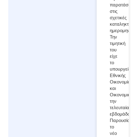
παρατάσεις
στις
σχετικές
καταληκτικές
ημερομηνίες.
Την
τιμητική
του
είχε
το
υπουργείο
Εθνικής
Οικονομίας
και
Οικονομικών
την
τελευταία
εβδομάδα.
Παρουσίασε
το
νέο