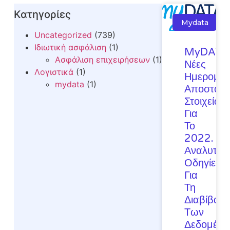
Kατηγορίες
Mydata
Uncategorized
(739)
Ιδιωτική ασφάλιση
(1)
MyDATA
Ασφάλιση επιχειρήσεων
(1)
Νέες
Λογιστικά
(1)
Ημερομην
mydata
(1)
Αποστολή
Στοιχείων
Για
Το
2022.
Αναλυτικέ
Οδηγίες
Για
Τη
Διαβίβασ
Των
Δεδομέν