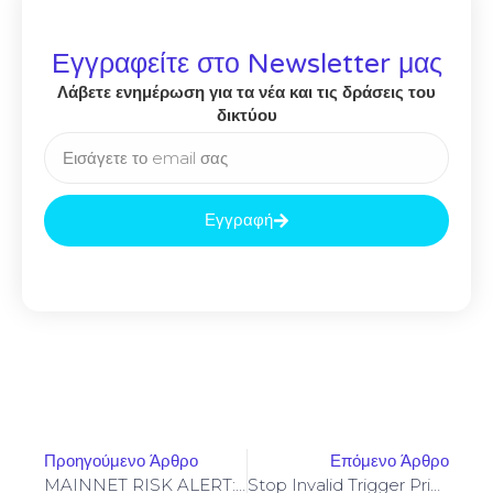
Εγγραφείτε στο Newsletter μας
Λάβετε ενημέρωση για τα νέα και τις δράσεις του
δικτύου
Εγγραφή
Προηγούμενο Άρθρο
Επόμενο Άρθρο
MAINNET RISK ALERT: 0x8476d91a2def08537f69a9b0413e1b1aa9490818 :: Security Notice: Active Debugging In Mainnet
Stop Invalid Trigger Price On Yellowstone-Vixen – Simple Fix