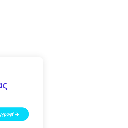
ας
γγραφή