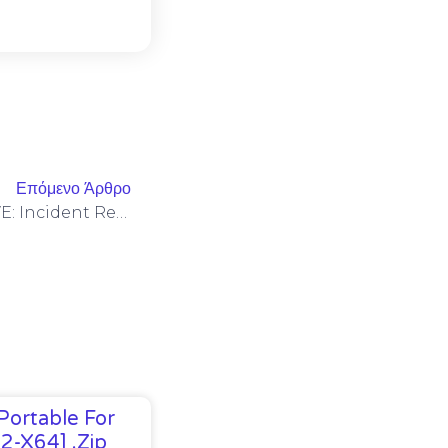
Επόμενο Άρθρο
INCIDENT TRACKING ACTIVE: Incident Report 0xa2f5ee8d6e6c273d03feb7c327431d6d3227e1c8: Persistent Debugging Trace
Portable For
32-X64] .zip