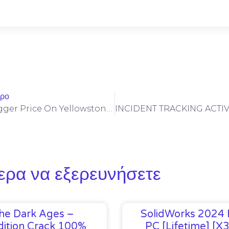
θρο
Stop Invalid Trigger Price On Yellowstone-Vixen – Simple Fix
ερα να εξερευνήσετε
he Dark Ages –
SolidWorks 2024 
ition Crack 100%
PC [Lifetime] [x