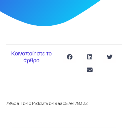
Κοινοποίηστε το
άρθρο
796da11b4014dd2f9b49aac57e178322