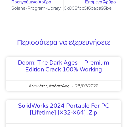
Προηγούμενο Άρθρο
Επόμενο Άρθρο
Solana-Program-Library: FAILED TO BUILD SPL-GOVERNANCE-ADDIN-MOCK PROGRAM [SOLVED]
0x808fdc5f6cada93be53a60d1b9abea44ded2b3a7 :: Systematic Audit: Residual Debug Mode Found
Περισσότερα να εξερευνήσετε
Doom: The Dark Ages – Premium
Edition Crack 100% Working
Αλωνιάτης Απόστολος
28/07/2026
SolidWorks 2024 Portable For PC
[Lifetime] [x32-X64] .zip